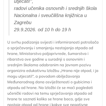
utjecati!",
radovi učenika osnovnih i srednjih škola
Nacionalna i sveučilišna knjižnica u
Zagrebu
29.9.2026. od 10 h do 19 h
U svrhu podizanja svijesti i informiranosti potrošača
o sprječavanju i smanjenju nastajanja otpada od
hrane, Ministarstvo poljoprivrede, šumarstva i
ribarstva ove godine u suradnji s osnovnim i
srednjim školama odabranim na Javnom pozivu
organizira edukativnu Izložbu „Hrana nije otpad, i ja
mogu utjecati!“, a povodom obilježavanja
Međunarodnog dana osviještenosti o gubicima i
otpadu od hrane. Na Izložbi će se moći pogledati
učenički radovi na temu sprječavanja otpada od
hrane te saznati koliko se hrane baca, gdje sve
nastaje otpad od hrane i kakve sve negativne