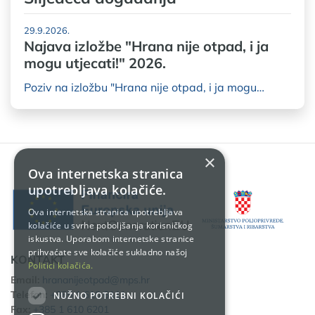
29.9.2026.
Najava izložbe "Hrana nije otpad, i ja
mogu utjecati!" 2026.
Poziv na izložbu "Hrana nije otpad, i ja mogu…
×
Ova internetska stranica
upotrebljava kolačiće.
Ova internetska stranica upotrebljava
kolačiće u svrhe poboljšanja korisničkog
iskustva. Uporabom internetske stranice
prihvaćate sve kolačiće sukladno našoj
KONTAKT
Politici kolačića.
Email:
hrananijeotpad@mps.hr
Telefon:
+385 1 610 6111
NUŽNO POTREBNI KOLAČIĆI
Fax:
+385 1 610 6201