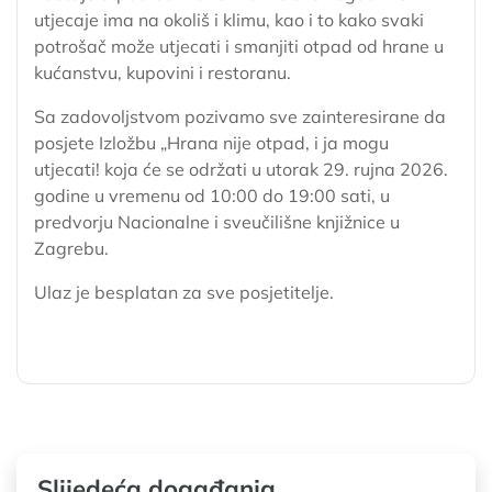
utjecaje ima na okoliš i klimu, kao i to kako svaki
potrošač može utjecati i smanjiti otpad od hrane u
kućanstvu, kupovini i restoranu.
Sa zadovoljstvom pozivamo sve zainteresirane da
posjete Izložbu „Hrana nije otpad, i ja mogu
utjecati! koja će se održati u utorak 29. rujna 2026.
godine u vremenu od 10:00 do 19:00 sati, u
predvorju Nacionalne i sveučilišne knjižnice u
Zagrebu.
Ulaz je besplatan za sve posjetitelje.
Slijedeća događanja