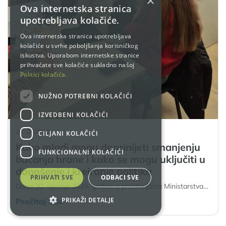
×
Ova internetska stranica
upotrebljava kolačiće.
Ova internetska stranica upotrebljava
kolačiće u svrhe poboljšanja korisničkog
iskustva. Uporabom internetske stranice
prihvaćate sve kolačiće sukladno našoj
Politici kolačića.
NUŽNO POTREBNI KOLAČIĆI
IZVEDBENI KOLAČIĆI
11. 2. 2026.
CILJANI KOLAČIĆI
Kako mladi mogu doprinijeti smanjenju
FUNKCIONALNI KOLAČIĆI
bacanja hrane i kako se mogu uključiti u
donošenje i kreiranje politika
PRIHVATI SVE
ODBACI SVE
Dana 30. siječnja 2026. godine u prostorijama Ministarstva…
PRIKAŽI DETALJE
Pročitaj više