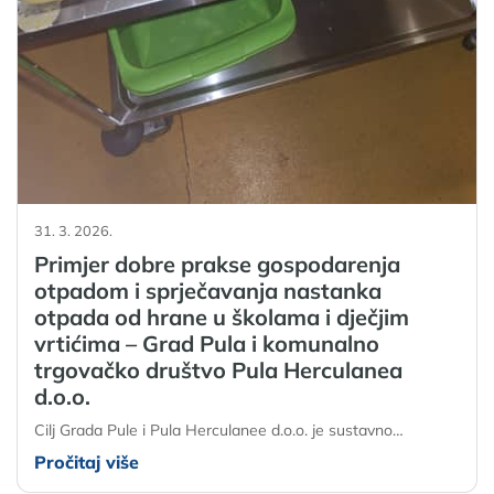
31. 3. 2026.
Primjer dobre prakse gospodarenja
otpadom i sprječavanja nastanka
otpada od hrane u školama i dječjim
vrtićima – Grad Pula i komunalno
trgovačko društvo Pula Herculanea
d.o.o.
Cilj Grada Pule i Pula Herculanee d.o.o. je sustavno…
Pročitaj više