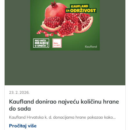
23. 2. 2026.
Kaufland donirao najveću količinu hrane
do sada
Kaufland Hrvatska k. d. donacijama hrane pokazao kako…
Pročitaj više