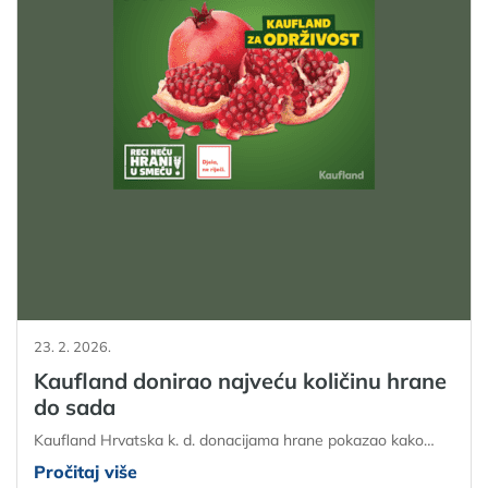
23. 2. 2026.
Kaufland donirao najveću količinu hrane
do sada
Kaufland Hrvatska k. d. donacijama hrane pokazao kako…
Pročitaj više