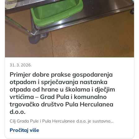
31. 3. 2026.
Primjer dobre prakse gospodarenja
otpadom i sprječavanja nastanka
otpada od hrane u školama i dječjim
vrtićima – Grad Pula i komunalno
trgovačko društvo Pula Herculanea
d.o.o.
Cilj Grada Pule i Pula Herculanee d.o.o. je sustavno…
Pročitaj više