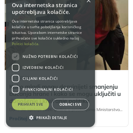
×
Ova internetska stranica
upotrebljava kolačiće.
Ova internetska stranica upotrebljava
kolačiće u svrhe poboljšanja korisničkog
iskustva. Uporabom internetske stranice
prihvaćate sve kolačiće sukladno našoj
Politici kolačića.
NUŽNO POTREBNI KOLAČIĆI
IZVEDBENI KOLAČIĆI
11. 2. 2026.
CILJANI KOLAČIĆI
Kako mladi mogu doprinijeti smanjenju
FUNKCIONALNI KOLAČIĆI
bacanja hrane i kako se mogu uključiti u
donošenje i kreiranje politika
PRIHVATI SVE
ODBACI SVE
Dana 30. siječnja 2026. godine u prostorijama Ministarstva…
PRIKAŽI DETALJE
Pročitaj više