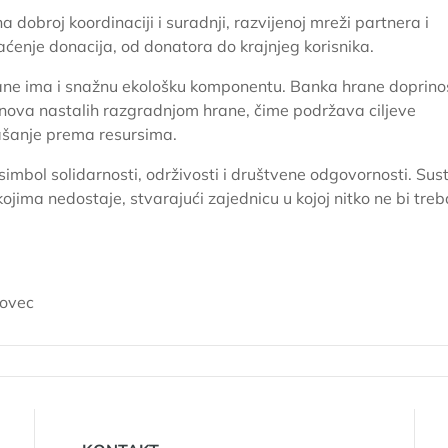
 dobroj koordinaciji i suradnji, razvijenoj mreži partnera i
ćenje donacija, od donatora do krajnjeg korisnika.
e ima i snažnu ekološku komponentu. Banka hrane doprino
linova nastalih razgradnjom hrane, čime podržava ciljeve
našanje prema resursima.
bol solidarnosti, održivosti i društvene odgovornosti. Sus
kojima nedostaje, stvarajući zajednicu u kojoj nitko ne bi tre
kovec