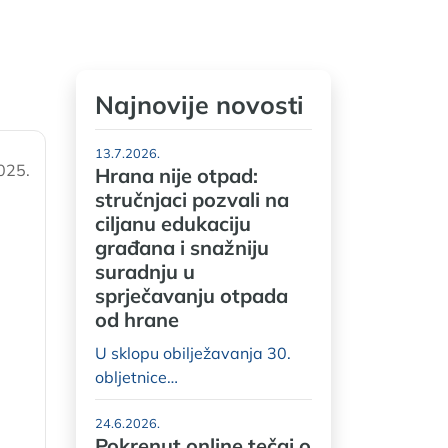
Najnovije novosti
13.7.2026.
025.
Hrana nije otpad:
stručnjaci pozvali na
ciljanu edukaciju
u
građana i snažniju
suradnju u
sprječavanju otpada
od hrane
U sklopu obilježavanja 30.
obljetnice…
24.6.2026.
Pokrenut online tečaj o