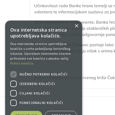
Učinkovitost rada Banke hrane temelji se na
volontera te informacijskom sustavu za pra
Osim humanitarne komponente, Banka hran
×
smanjenju otpada i emisija stakleničkih p
Ova internetska stranica
održivog razvoja i potiče odgovornije po
upotrebljava kolačiće.
Ova internetska stranica upotrebljava
Banka hrane GDCK Čakovec postaje tako sim
kolačiće u svrhe poboljšanja korisničkog
koji povezuje one koji imaju višak s onima 
iskustva. Uporabom internetske stranice
ostati gladan.
prihvaćate sve kolačiće sukladno našoj
Politici kolačića.
NUŽNO POTREBNI KOLAČIĆI
Autor: Gradsko društvo Crvenog križa Ča
IZVEDBENI KOLAČIĆI
CILJANI KOLAČIĆI
FUNKCIONALNI KOLAČIĆI