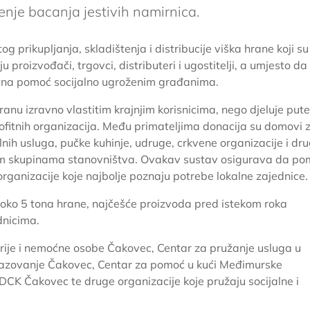
enje bacanja jestivih namirnica.
 prikupljanja, skladištenja i distribucije viška hrane koji su 
 proizvođači, trgovci, distributeri i ugostitelji, a umjesto da
etna pomoć socijalno ugroženim građanima.
ranu izravno vlastitim krajnjim korisnicima, nego djeluje put
rofitnih organizacija. Među primateljima donacija su domovi 
alnih usluga, pučke kuhinje, udruge, crkvene organizacije i dr
ivim skupinama stanovništva. Ovakav sustav osigurava da p
 organizacije koje najbolje poznaju potrebe lokalne zajednice.
 oko 5 tona hrane, najčešće proizvoda pred istekom roka
dnicima.
arije i nemoćne osobe Čakovec, Centar za pružanje usluga u
brazovanje Čakovec, Centar za pomoć u kući Međimurske
GDCK Čakovec te druge organizacije koje pružaju socijalne i