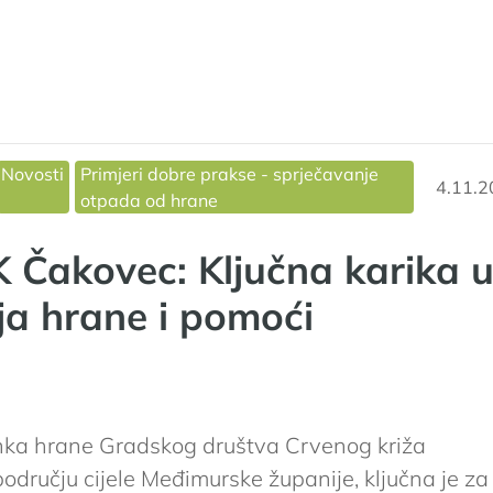
+ 3
Novosti
Primjeri dobre prakse - sprječavanje
4.11.2
otpada od hrane
Čakovec: Ključna karika 
ja hrane i pomoći
nka hrane Gradskog društva Crvenog križa
odručju cijele Međimurske županije, ključna je za