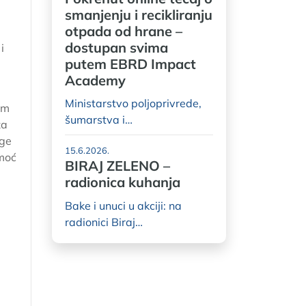
smanjenju i recikliranju
otpada od hrane –
dostupan svima
i
putem EBRD Impact
Academy
Ministarstvo poljoprivrede,
em
šumarstva i…
za
uge
15.6.2026.
omoć
BIRAJ ZELENO –
radionica kuhanja
Bake i unuci u akciji: na
radionici Biraj…