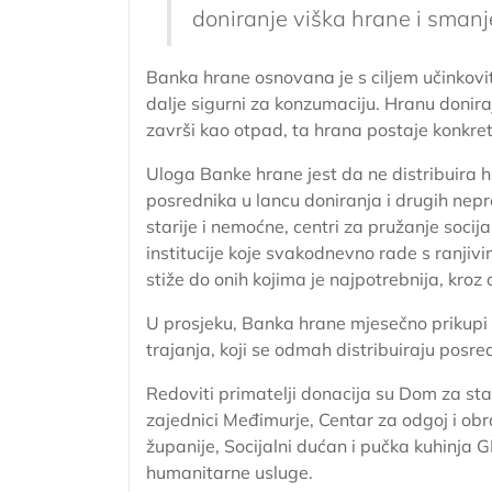
doniranje viška hrane i smanj
Banka hrane osnovana je s ciljem učinkovitog
dalje sigurni za konzumaciju. Hranu doniraju
završi kao otpad, ta hrana postaje konkr
Uloga Banke hrane jest da ne distribuira h
posrednika u lancu doniranja i drugih nep
starije i nemoćne, centri za pružanje socij
institucije koje svakodnevno rade s ranj
stiže do onih kojima je najpotrebnija, kroz
U prosjeku, Banka hrane mjesečno prikupi
trajanja, koji se odmah distribuiraju posre
Redoviti primatelji donacija su Dom za st
zajednici Međimurje, Centar za odgoj i o
županije, Socijalni dućan i pučka kuhinja 
humanitarne usluge.