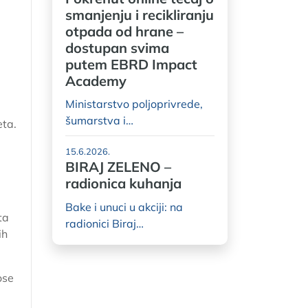
smanjenju i recikliranju
otpada od hrane –
dostupan svima
putem EBRD Impact
Academy
Ministarstvo poljoprivrede,
šumarstva i…
ta.
15.6.2026.
BIRAJ ZELENO –
radionica kuhanja
Bake i unuci u akciji: na
ta
radionici Biraj…
ih
ose