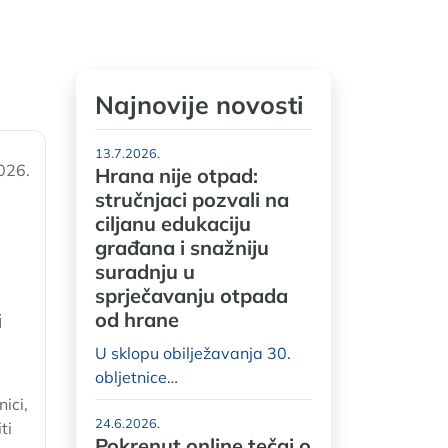
Najnovije novosti
13.7.2026.
026.
Hrana nije otpad:
stručnjaci pozvali na
ciljanu edukaciju
građana i snažniju
suradnju u
sprječavanju otpada
od hrane
i
U sklopu obilježavanja 30.
obljetnice…
ici,
24.6.2026.
ti
Pokrenut online tečaj o