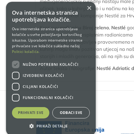
međugeneracijskoj suradnji nastaju male 
×
učinak, kako u kuhinji, tako i u načinu na k
Ova internetska stranica
generalni direktor kompanije
Nestlé za Hrv
upotrebljava kolačiće.
Kroz ovu
radionicu
Biraj zeleno
,
Nestlé
god
Ova internetska stranica upotrebljava
kućanstvima. Na besplatnim radionicama pl
kolačiće u svrhe poboljšanja korisničkog
iskustva. Uporabom internetske stranice
će raspored biti objavljen pravovremeno 
prihvaćate sve kolačiće sukladno našoj
kuhinji mogu imati pozitivan utjecaj na na
Politici kolačića.
starijih i mladih generacija, ali na njih su 
NUŽNO POTREBNI KOLAČIĆI
Autor teksta i fotografije:
Nestlé Adriatic d
IZVEDBENI KOLAČIĆI
CILJANI KOLAČIĆI
FUNKCIONALNI KOLAČIĆI
PRIHVATI SVE
ODBACI SVE
PRIKAŽI DETALJE