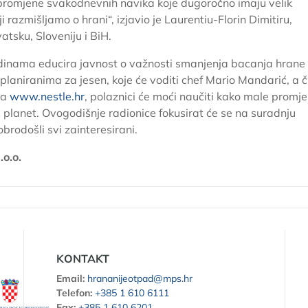
promjene svakodnevnih navika koje dugoročno imaju velik
oji razmišljamo o hrani“,
izjavio je Laurentiu-Florin Dimitiru,
atsku, Sloveniju i BiH.
inama educira javnost o važnosti smanjenja bacanja hrane
aniranima za jesen, koje će voditi chef Mario Mandarić, a či
na
www.nestle.hr
, polaznici će moći naučiti kako male promj
š planet. Ovogodišnje radionice fokusirat će se na suradnju
dobrodošli svi zainteresirani.
.o.o.
KONTAKT
Email:
hrananijeotpad@mps.hr
Telefon:
+385 1 610 6111
Fax:
+385 1 610 6201