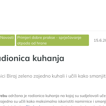
+ 2
Novosti
Primjeri dobre prakse - sprječavanje
15.6.2
otpada od hrane
dionica kuhanja
ici Biraj zeleno zajedno kuhali i učili kako smanjit
grebu
održana je radionica kuhanja na kojoj su sudjelovali učen
 zajedno su učili kako maksimalno iskoristiti namirnice i smanji