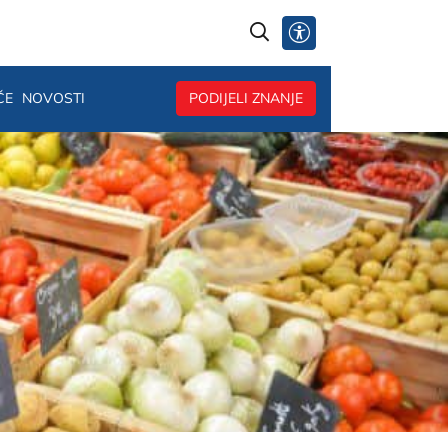
@
ČE
NOVOSTI
PODIJELI ZNANJE