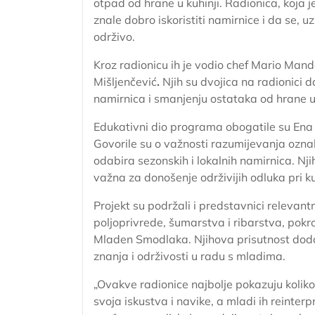
otpad od hrane u kuhinji. Radionica, koja je
znale dobro iskoristiti namirnice i da se, 
održivo.
Kroz radionicu ih je vodio chef Mario Manda
Mišljenčević
.
Njih su dvojica na radionici d
namirnica i smanjenju ostataka od hrane u 
Edukativni dio programa obogatile su Ena 
Govorile su o važnosti razumijevanja oznaka
odabira sezonskih i lokalnih namirnica. Nj
važna za donošenje održivijih odluka pri ku
Projekt su podržali i predstavnici relevantn
poljoprivrede, šumarstva i ribarstva,
pokrov
Mladen Smodlaka. Njihova prisutnost doda
znanja i održivosti u radu s mladima.
„Ovakve radionice najbolje pokazuju kolik
svoja iskustva i navike, a mladi ih reinter