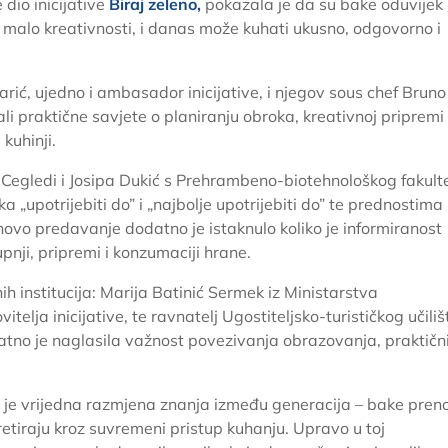
 dio inicijative
Biraj zeleno,
pokazala je da su bake oduvijek
uz malo kreativnosti, i danas može kuhati ukusno, odgovorno i
rić, ujedno i ambasador inicijative, i njegov sous chef Bruno
ali praktične savjete o planiranju obroka, kreativnoj pripremi
kuhinji.
Cegledi i Josipa Dukić s
Prehrambeno-biotehnološkog fakulte
 „upotrijebiti do” i „najbolje upotrijebiti do” te prednostima
ihovo predavanje dodatno je istaknulo koliko je informiranost
pnji, pripremi i konzumaciji hrane.
ih institucija: Marija Batinić Sermek iz
Ministarstva
itelja inicijative, te
ravnatelj Ugostiteljsko-turističkog učiliš
tno je naglasila važnost povezivanja obrazovanja, praktičn
o je vrijedna razmjena znanja između generacija – bake pren
pretiraju kroz suvremeni pristup kuhanju. Upravo u toj