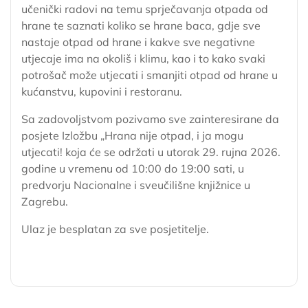
učenički radovi na temu sprječavanja otpada od
hrane te saznati koliko se hrane baca, gdje sve
nastaje otpad od hrane i kakve sve negativne
utjecaje ima na okoliš i klimu, kao i to kako svaki
potrošač može utjecati i smanjiti otpad od hrane u
kućanstvu, kupovini i restoranu.
Sa zadovoljstvom pozivamo sve zainteresirane da
posjete Izložbu „Hrana nije otpad, i ja mogu
utjecati! koja će se održati u utorak 29. rujna 2026.
godine u vremenu od 10:00 do 19:00 sati, u
predvorju Nacionalne i sveučilišne knjižnice u
Zagrebu.
Ulaz je besplatan za sve posjetitelje.