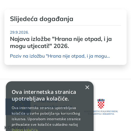
Slijedeća događanja
29.9.2026.
Najava izložbe "Hrana nije otpad, i ja
mogu utjecati!" 2026.
Poziv na izložbu "Hrana nije otpad, i ja mogu…
×
Ova internetska stranica
upotrebljava kolačiće.
Ova internetska stranica upotrebljava
kolačiće u svrhe poboljšanja korisničkog
iskustva. Uporabom internetske stranice
prihvaćate sve kolačiće sukladno našoj
KONTAKT
Politici kolačića.