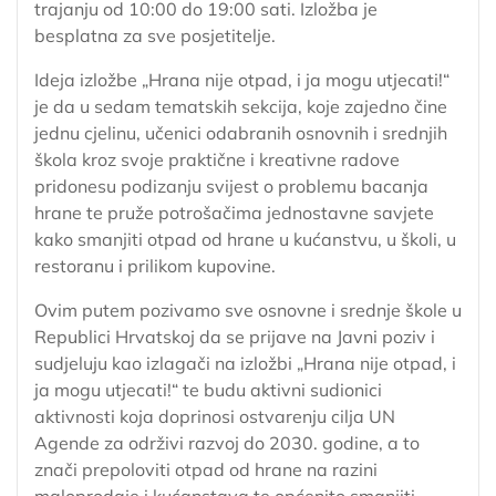
trajanju od 10:00 do 19:00 sati. Izložba je
besplatna za sve posjetitelje.
Ideja izložbe „Hrana nije otpad, i ja mogu utjecati!“
je da u sedam tematskih sekcija, koje zajedno čine
jednu cjelinu, učenici odabranih osnovnih i srednjih
škola kroz svoje praktične i kreativne radove
pridonesu podizanju svijest o problemu bacanja
hrane te pruže potrošačima jednostavne savjete
kako smanjiti otpad od hrane u kućanstvu, u školi, u
restoranu i prilikom kupovine.
Ovim putem pozivamo sve osnovne i srednje škole u
Republici Hrvatskoj da se prijave na Javni poziv i
sudjeluju kao izlagači na izložbi „Hrana nije otpad, i
ja mogu utjecati!“ te budu aktivni sudionici
aktivnosti koja doprinosi ostvarenju cilja UN
Agende za održivi razvoj do 2030. godine, a to
znači prepoloviti otpad od hrane na razini
maloprodaje i kućanstava te općenito smanjiti