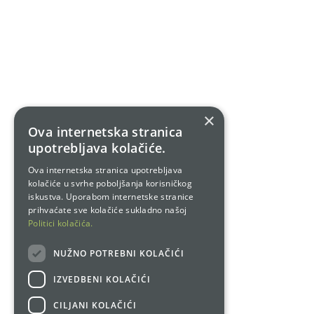
×
Ova internetska stranica
upotrebljava kolačiće.
Ova internetska stranica upotrebljava
kolačiće u svrhe poboljšanja korisničkog
iskustva. Uporabom internetske stranice
prihvaćate sve kolačiće sukladno našoj
Politici kolačića.
NUŽNO POTREBNI KOLAČIĆI
IZVEDBENI KOLAČIĆI
CILJANI KOLAČIĆI