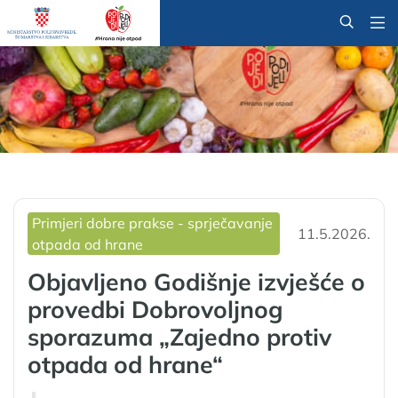
@
Primjeri dobre prakse - sprječavanje
11.5.2026.
otpada od hrane
Objavljeno Godišnje izvješće o
provedbi Dobrovoljnog
sporazuma „Zajedno protiv
otpada od hrane“