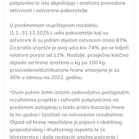
potpisnika te isto objedinjuje i analizira provedene
aktivnosti i ostvarene pokazatelje.
U predmetnom izvještajnom razdoblju
(1.1.-31.12.2025.), udio pokazatelja koji su
ostvareni ili su jednim dijelom ostvareni iznosi 83%.
Za prošlo izvješće je ovaj udio bio 74%, pa se bilježi
relativni porast od 12%. Nadalje, prosječna količina
otpada od hrane izražena u kg po 100 kg
proizvedene/distribuirane hrane smanjena je za
30% u odnosu na 2022. godinu.
“Ovim putem želim izraziti zadovoljstvo postignutim
rezultatima projekta i zahvaliti potpisnicima na
predanom zalaganju u borbi protiv bacanja hrane
te im ujedno i čestitati na ostvarenim rezultatima.
Otpad od hrane nepoželjna je pojava s okolišnog,
gospodarskog i društvenog aspekta te će
Ministarstvo i dalje nastaviti snažno poticanje i