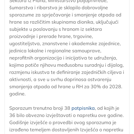
Sektora iz Plana, Ministarstvo poljoprivrede,
šumarstva i ribarstva je sklopilo dobrovoljne
sporazume za sprječavanje i smanjenje otpada od
hrane sa različitim skupinama dionika, uključujući
subjekte u poslovanju s hranom iz sektora
proizvodnje i prerade hrane, trgovine,
ugostiteljstva, znanstvene i akademske zajednice,
jedinica lokalne i regionalne samouprave,
neprofitnih organizacija i inicijativa te udruženja,
kojima potiče njihovu međusobnu suradnju i dijalog,
razmjenu iskustva te definiranje zajedničkih ciljeva i
aktivnosti, a sve u svrhu doprinosa ostvarenju
smanjenja otpada od hrane u RH za 30% do 2028.
godine.
Sporazum trenutno broji 38
potpisnika
, od kojih je
36 bilo obvezno izvještavati o napretku ove godine.
Godišnje izvješće o provedbi ovog sporazuma je
izrađeno temeljem dostavljenih Izvješća o napretku