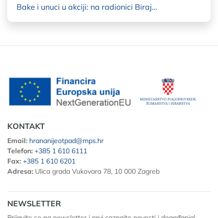
Bake i unuci u akciji: na radionici Biraj…
KONTAKT
Email:
hrananijeotpad@mps.hr
Telefon:
+385 1 610 6111
Fax:
+385 1 610 6201
Adresa:
Ulica grada Vukovara 78, 10 000 Zagreb
NEWSLETTER
Prijavite se na newsletter i prvi saznajte novosti i događanja!