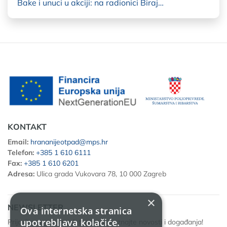
Bake i unuci u akciji: na radionici Biraj…
KONTAKT
Email:
hrananijeotpad@mps.hr
Telefon:
+385 1 610 6111
Fax:
+385 1 610 6201
Adresa:
Ulica grada Vukovara 78, 10 000 Zagreb
×
NEWSLETTER
Ova internetska stranica
upotrebljava kolačiće.
Prijavite se na newsletter i prvi saznajte novosti i događanja!