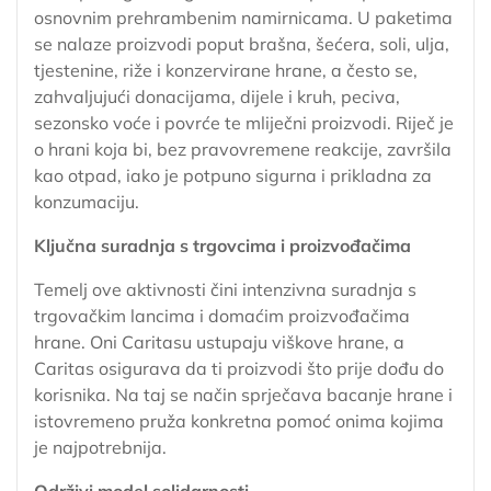
osnovnim prehrambenim namirnicama. U paketima
se nalaze proizvodi poput brašna, šećera, soli, ulja,
tjestenine, riže i konzervirane hrane, a često se,
zahvaljujući donacijama, dijele i kruh, peciva,
sezonsko voće i povrće te mliječni proizvodi. Riječ je
o hrani koja bi, bez pravovremene reakcije, završila
kao otpad, iako je potpuno sigurna i prikladna za
konzumaciju.
Ključna suradnja s trgovcima i proizvođačima
Temelj ove aktivnosti čini intenzivna suradnja s
trgovačkim lancima i domaćim proizvođačima
hrane. Oni Caritasu ustupaju viškove hrane, a
Caritas osigurava da ti proizvodi što prije dođu do
korisnika. Na taj se način sprječava bacanje hrane i
istovremeno pruža konkretna pomoć onima kojima
je najpotrebnija.
Održivi model solidarnosti