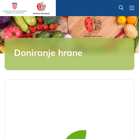
@
Doniranje hrane