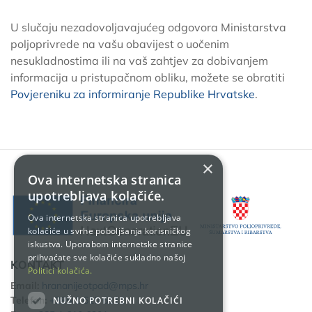
U slučaju nezadovoljavajućeg odgovora Ministarstva
poljoprivrede na vašu obavijest o uočenim
nesukladnostima ili na vaš zahtjev za dobivanjem
informacija u pristupačnom obliku, možete se obratiti
Povjereniku za informiranje Republike Hrvatske
.
×
Ova internetska stranica
upotrebljava kolačiće.
Ova internetska stranica upotrebljava
kolačiće u svrhe poboljšanja korisničkog
iskustva. Uporabom internetske stranice
prihvaćate sve kolačiće sukladno našoj
KONTAKT
Politici kolačića.
Email:
hrananijeotpad@mps.hr
Telefon:
+385 1 610 6111
NUŽNO POTREBNI KOLAČIĆI