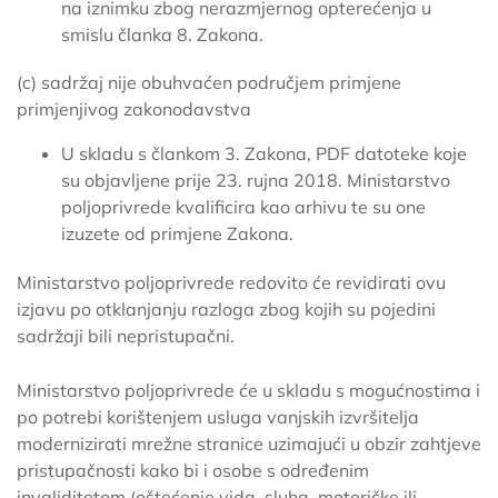
na iznimku zbog nerazmjernog opterećenja u
smislu članka 8. Zakona.
(c) sadržaj nije obuhvaćen područjem primjene
primjenjivog zakonodavstva
U skladu s člankom 3. Zakona, PDF datoteke koje
su objavljene prije 23. rujna 2018. Ministarstvo
poljoprivrede kvalificira kao arhivu te su one
izuzete od primjene Zakona.
Ministarstvo poljoprivrede redovito će revidirati ovu
izjavu po otklanjanju razloga zbog kojih su pojedini
sadržaji bili nepristupačni.
Ministarstvo poljoprivrede će u skladu s mogućnostima i
po potrebi korištenjem usluga vanjskih izvršitelja
modernizirati mrežne stranice uzimajući u obzir zahtjeve
pristupačnosti kako bi i osobe s određenim
invaliditetom (oštećenje vida, sluha, motoričke ili