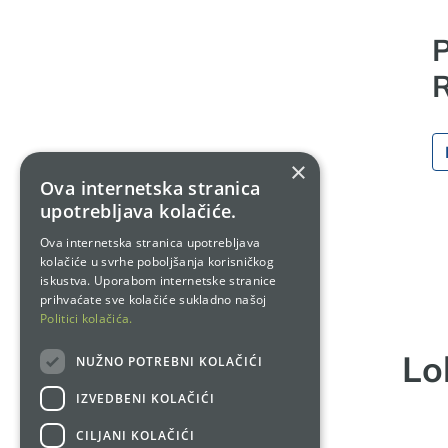
P
R
×
Ova internetska stranica
upotrebljava kolačiće.
Ova internetska stranica upotrebljava
kolačiće u svrhe poboljšanja korisničkog
iskustva. Uporabom internetske stranice
prihvaćate sve kolačiće sukladno našoj
Politici kolačića.
Lo
NUŽNO POTREBNI KOLAČIĆI
IZVEDBENI KOLAČIĆI
CILJANI KOLAČIĆI