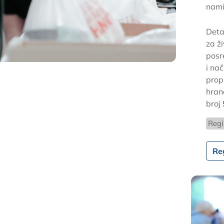
nami
Deta
za ži
posr
i na
prop
hran
broj
Regi
Re