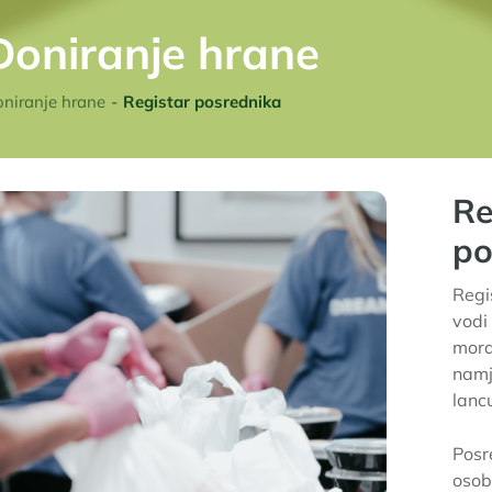
Doniranje hrane
niranje hrane
Registar posrednika
Re
po
Regi
vodi
mora
namj
lanc
Posr
osob