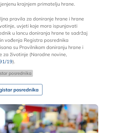
jenjenu krajnjem primatelju hrane.
ljna pravila za doniranje hrane i hrane
votinje, uvjeti koje mora ispunjavati
ednik u lancu doniranja hrane te sadržaj
čin vođenja Registra posrednika
isana su Pravilnikom doniranju hrane i
e za životinje (Narodne novine,
91/19
).
star posrednika
gistar posrednika