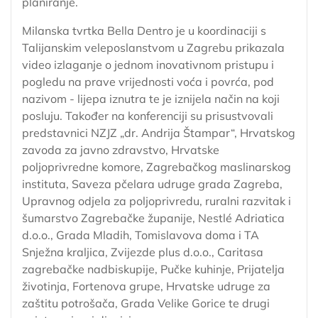
planiranje.
Milanska tvrtka Bella Dentro je u koordinaciji s
Talijanskim veleposlanstvom u Zagrebu prikazala
video izlaganje o jednom inovativnom pristupu i
pogledu na prave vrijednosti voća i povrća, pod
nazivom - lijepa iznutra te je iznijela način na koji
posluju. Također na konferenciji su prisustvovali
predstavnici NZJZ „dr. Andrija Štampar“, Hrvatskog
zavoda za javno zdravstvo, Hrvatske
poljoprivredne komore, Zagrebačkog maslinarskog
instituta, Saveza pčelara udruge grada Zagreba,
Upravnog odjela za poljoprivredu, ruralni razvitak i
šumarstvo Zagrebačke županije, Nestlé Adriatica
d.o.o., Grada Mladih, Tomislavova doma i TA
Snježna kraljica, Zvijezde plus d.o.o., Caritasa
zagrebačke nadbiskupije, Pučke kuhinje, Prijatelja
životinja, Fortenova grupe, Hrvatske udruge za
zaštitu potrošača, Grada Velike Gorice te drugi