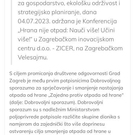
za gospodarstvo, ekološku održivost i
strategijsko planiranje, dana
04.07.2023. održana je Konferencija
„Hrana nije otpad: Nauči više! Učini
više!“ u Zagrebačkom inovacijskom
centru d.o.o. - ZICER, na Zagrebačkom
Velesajmu.
S ciljem promicanja društvene odgovornosti Grad
Zagreb je među prvim potpisnicima Dobrovoljnog
sporazuma za sprječavanje i smanjenje nastajanja
otpada od hrane „Zajedno protiv otpada od hrane“
(dalje: Dobrovoljni sporazum). Dobrovoljni
sporazum su s nadležnim Ministarstvom
poljoprivrede potpisale različite skupine dionika s
namjerom da zajednički što više doprinesu
ostvarenju cilja smanjenja otpada od hrane u