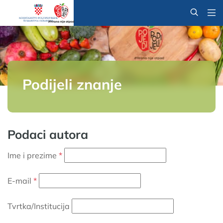
@
Podijeli znanje
Podaci autora
Ime i prezime
E-mail
Tvrtka/Institucija