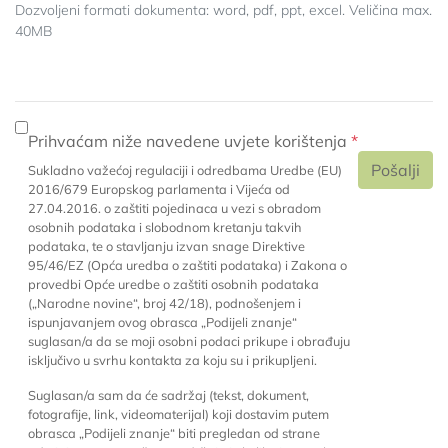
Dozvoljeni formati dokumenta: word, pdf, ppt, excel. Veličina max.
40MB
Prihvaćam niže navedene uvjete korištenja
Pošalji
Sukladno važećoj regulaciji i odredbama Uredbe (EU)
2016/679 Europskog parlamenta i Vijeća od
27.04.2016. o zaštiti pojedinaca u vezi s obradom
osobnih podataka i slobodnom kretanju takvih
podataka, te o stavljanju izvan snage Direktive
95/46/EZ (Opća uredba o zaštiti podataka) i Zakona o
provedbi Opće uredbe o zaštiti osobnih podataka
(„Narodne novine“, broj 42/18), podnošenjem i
ispunjavanjem ovog obrasca „Podijeli znanje“
suglasan/a da se moji osobni podaci prikupe i obrađuju
isključivo u svrhu kontakta za koju su i prikupljeni.
Suglasan/a sam da će sadržaj (tekst, dokument,
fotografije, link, videomaterijal) koji dostavim putem
obrasca „Podijeli znanje“ biti pregledan od strane