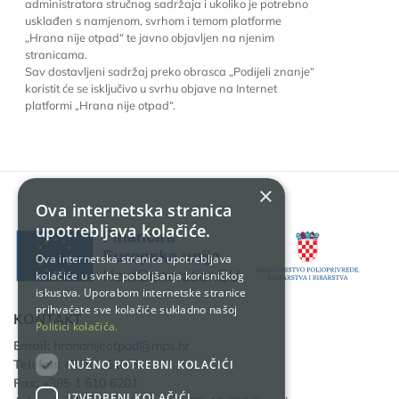
administratora stručnog sadržaja i ukoliko je potrebno
usklađen s namjenom, svrhom i temom platforme
„Hrana nije otpad“ te javno objavljen na njenim
stranicama.
Sav dostavljeni sadržaj preko obrasca „Podijeli znanje“
koristit će se isključivo u svrhu objave na Internet
platformi „Hrana nije otpad“.
×
Ova internetska stranica
upotrebljava kolačiće.
Ova internetska stranica upotrebljava
kolačiće u svrhe poboljšanja korisničkog
iskustva. Uporabom internetske stranice
prihvaćate sve kolačiće sukladno našoj
KONTAKT
Politici kolačića.
Email:
hrananijeotpad@mps.hr
Telefon:
+385 1 610 6111
NUŽNO POTREBNI KOLAČIĆI
Fax:
+385 1 610 6201
IZVEDBENI KOLAČIĆI