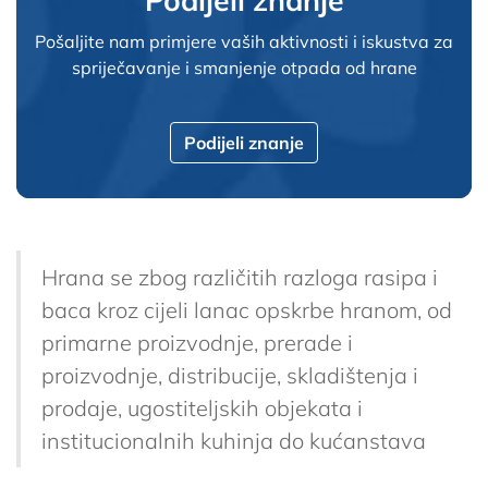
Podijeli znanje
Pošaljite nam primjere vaših aktivnosti i iskustva za
spriječavanje i smanjenje otpada od hrane
Podijeli znanje
Hrana se zbog različitih razloga rasipa i
baca kroz cijeli lanac opskrbe hranom, od
primarne proizvodnje, prerade i
proizvodnje, distribucije, skladištenja i
prodaje, ugostiteljskih objekata i
institucionalnih kuhinja do kućanstava