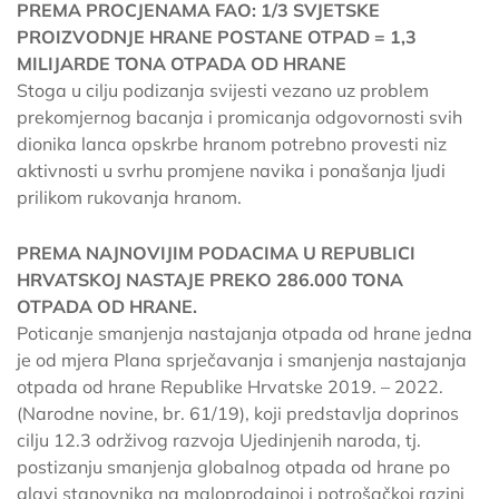
PREMA PROCJENAMA FAO: 1/3 SVJETSKE
PROIZVODNJE HRANE POSTANE OTPAD = 1,3
MILIJARDE TONA OTPADA OD HRANE
Stoga u cilju podizanja svijesti vezano uz problem
prekomjernog bacanja i promicanja odgovornosti svih
dionika lanca opskrbe hranom potrebno provesti niz
aktivnosti u svrhu promjene navika i ponašanja ljudi
prilikom rukovanja hranom.
PREMA NAJNOVIJIM PODACIMA U REPUBLICI
HRVATSKOJ NASTAJE PREKO 286.000 TONA
OTPADA OD HRANE.
Poticanje smanjenja nastajanja otpada od hrane jedna
je od mjera Plana sprječavanja i smanjenja nastajanja
otpada od hrane Republike Hrvatske 2019. – 2022.
(Narodne novine, br. 61/19), koji predstavlja doprinos
cilju 12.3 održivog razvoja Ujedinjenih naroda, tj.
postizanju smanjenja globalnog otpada od hrane po
glavi stanovnika na maloprodajnoj i potrošačkoj razini