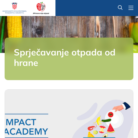
@
Sprječavanje otpada od
hrane