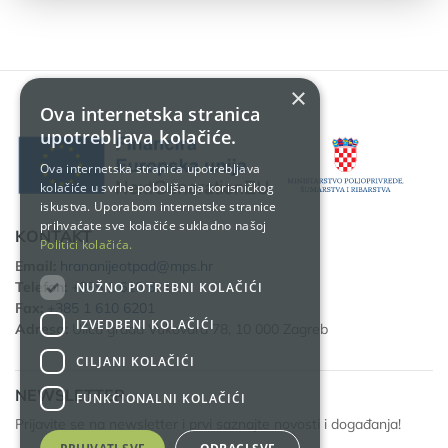
×
Ova internetska stranica
upotrebljava kolačiće.
Ova internetska stranica upotrebljava
kolačiće u svrhe poboljšanja korisničkog
iskustva. Uporabom internetske stranice
prihvaćate sve kolačiće sukladno našoj
KONTAKT
Politici kolačića.
Email:
hrananijeotpad@mps.hr
Telefon:
+385 1 610 6111
NUŽNO POTREBNI KOLAČIĆI
Fax:
+385 1 610 6201
IZVEDBENI KOLAČIĆI
Adresa:
Ulica grada Vukovara 78, 10 000 Zagreb
CILJANI KOLAČIĆI
NEWSLETTER
FUNKCIONALNI KOLAČIĆI
Prijavite se na newsletter i prvi saznajte novosti i događanja!