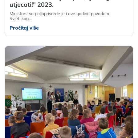
utjecati!" 2023.
Ministarstvo poljoprivrede je i ove godine povodom
Svjetskog…
Pročitaj više