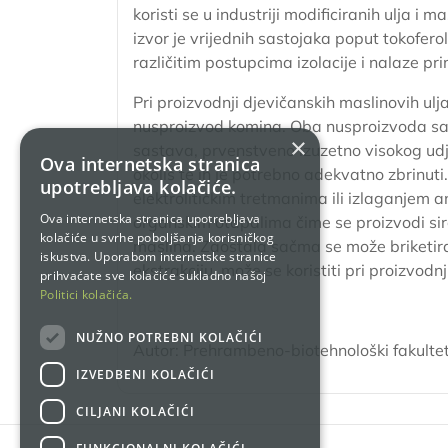
koristi se u industriji modificiranih ulja i 
izvor je vrijednih sastojaka poput tokoferola
različitim postupcima izolacije i nalaze pri
Pri proizvodnji djevičanskih maslinovih ulj
nusproizvod komina. Oba nusproizvoda sad
×
sastava, prvenstveno izuzetno visokog udj
Ova internetska stranica
okoliš te ih je potrebno adekvatno zbrinut
upotrebljava kolačiće.
elektrolitičkim tretmanima ili izlaganjem 
Ova internetska stranica upotrebljava
organskim otapalima čime se proizvodi siro
kolačiće u svrhe poboljšanja korisničkog
maslina. Zaostala sačma se može briketirati
iskustva. Uporabom internetske stranice
ekstrakciju, može se koristiti pri proizvodnj
prihvaćate sve kolačiće sukladno našoj
Politici kolačića.
NUŽNO POTREBNI KOLAČIĆI
Autor: Prehrambeno-biotehnološki fakultet
IZVEDBENI KOLAČIĆI
CILJANI KOLAČIĆI