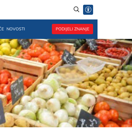
@
ČE
NOVOSTI
PODIJELI ZNANJE