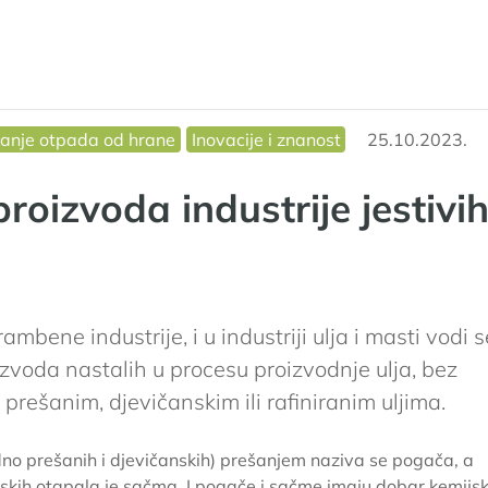
vanje otpada od hrane
Inovacije i znanost
25.10.2023.
roizvoda industrije jestivi
bene industrije, i u industriji ulja i masti vodi s
zvoda nastalih u procesu proizvodnje ulja, bez
no prešanim, djevičanskim ili rafiniranim uljima.
dno prešanih i djevičanskih) prešanjem naziva se pogača, a
kih otapala je sačma. I pogače i sačme imaju dobar kemijsk