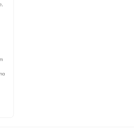
e,
om
 na