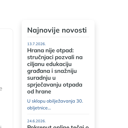
Najnovije novosti
13.7.2026.
Hrana nije otpad:
h
stručnjaci pozvali na
ciljanu edukaciju
građana i snažniju
suradnju u
sprječavanju otpada
e
od hrane
U sklopu obilježavanja 30.
obljetnice…
24.6.2026.
Pokrenut online tečaj o
i