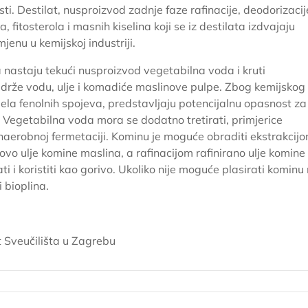
masti. Destilat, nusproizvod zadnje faze rafinacije, deodorizacij
, fitosterola i masnih kiselina koji se iz destilata izdvajaju
mjenu u kemijskoj industriji.
a nastaju tekući nusproizvod vegetabilna voda i kruti
rže vodu, ulje i komadiće maslinove pulpe. Zbog kemijskog
ela fenolnih spojeva, predstavljaju potencijalnu opasnost za
i. Vegetabilna voda mora se dodatno tretirati, primjerice
anaerobnoj fermetaciji. Kominu je moguće obraditi ekstrakcij
vo ulje komine maslina, a rafinacijom rafinirano ulje komine
 i koristiti kao gorivo. Ukoliko nije moguće plasirati kominu
i bioplina.
 Sveučilišta u Zagrebu