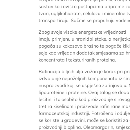
sastav koji ovisi o postupcima pripreme za 
tvari, ugljikohidrate, celulozu i mineralne
transportiraju. Sačme se propuhuju vodenom
Zbog svoje visoke energetske vrijednosti i
imaju primjenu u hranidbi stoke, a nerijetk
pogača su kokosovo brašno te pogače kikiri
soje kao vrijedan dodatak smjesama za hran
koncentrata i teksturiranih proteina.
Rafinacija biljnih ulja važan je korak pri 
izdvajanje nepoželjnih komponenata iz sir
nusproizvodi koji se uspješno zbrinjavaju. 
lipoproteine i proteine. Ovaj talog se dodat
lecitin, i to osobito kod proizvodnje sirov
tretira kiselinom i proizvode rafinirane ma
farmaceutskoj industriji. Potrošena i odulj
se koriste u građevini, može se koristiti z
proizvodnji bioplina. Oleomargarin, smjesa v