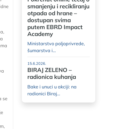
smanjenju i recikliranju
pidne
otpada od hrane –
dostupan svima
putem EBRD Impact
ja,
Academy
ja
Ministarstvo poljoprivrede,
ačma
šumarstva i…
15.6.2026.
BIRAJ ZELENO –
va
radionica kuhanja
Bake i unuci u akciji: na
radionici Biraj…
a se
je
om,