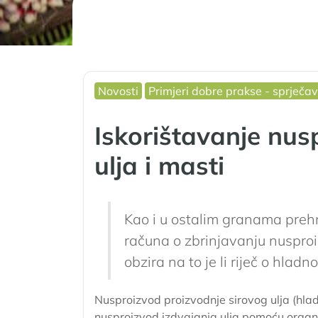
Novosti
Primjeri dobre prakse - sprječa
Iskorištavanje nusp
ulja i masti
Kao i u ostalim granama prehram
računa o zbrinjavanju nusproi
obzira na to je li riječ o hlad
Nusproizvod proizvodnje sirovog ulja (hla
nusproizvod izdvajanja ulja pomoću organs