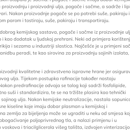
proizvodnju i proizvodnji ulja, pogače i sačme, a sadrže i li
 tvari. Nakon proizvodnje pogače se po potrebi suše, pakiraju i
 parom i tostiraju, suše, pakiraju i transportiraju.
 dobrog kemijskog sastava, pogače i sačme iz proizvodnje ul
o i kao dodatak u ljudskoj prehrani. Neki od primjera korišten
kija i sezama u industriji slastica. Najčešće je u primjeni s
idbu peradi, te kao sirovina za proizvodnju sojinih izolata,
proizvodnji kvalitetne i zdravstveno ispravne hrane jer osigura
ovog ulja. Tijekom postupka rafinacije također nastaju
Nakon predrafinacije odvaja se talog koji sadrži fosfolipide,
no suši i standardizira, te se na tržište plasira kao tehnički
og sojinog ulja. Nakon kemijske neutralizacije, nastala sapunic
sne kiseline koje imaju dobar plasman u kemijskoj i
ena zemlja za bijeljenja može se ugraditi u neku od smjesa ko
a obogaćivanje poljoprivrednog tla, a nalazi primjenu i u
oskova i triacilglicerola višeg tališta, izdvojen vinterizacij