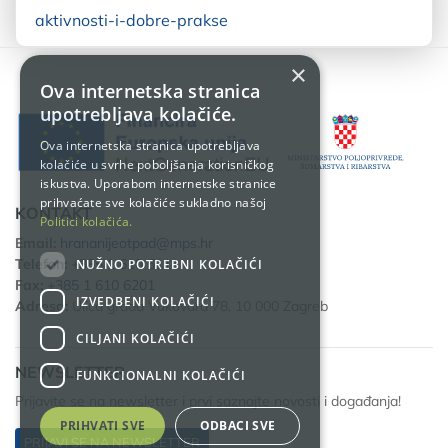
aktivnosti-i-dobre-prakse
×
Ova internetska stranica
upotrebljava kolačiće.
Ova internetska stranica upotrebljava
kolačiće u svrhe poboljšanja korisničkog
iskustva. Uporabom internetske stranice
prihvaćate sve kolačiće sukladno našoj
KONTAKT
Politici kolačića.
Email:
hrananijeotpad@mps.hr
Telefon:
+385 1 610 6111
NUŽNO POTREBNI KOLAČIĆI
Fax:
+385 1 610 6201
IZVEDBENI KOLAČIĆI
Adresa:
Ulica grada Vukovara 78, 10 000 Zagreb
CILJANI KOLAČIĆI
NEWSLETTER
FUNKCIONALNI KOLAČIĆI
Prijavite se na newsletter i prvi saznajte novosti i događanja!
PRIHVATI SVE
ODBACI SVE
PRIJAVI SE NA NEWSLETTER