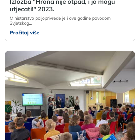
Izložba "Hrana nije otpad, i ja mogu
utjecati!" 2023.
Ministarstvo poljoprivrede je i ove godine povodom
Svjetskog…
Pročitaj više