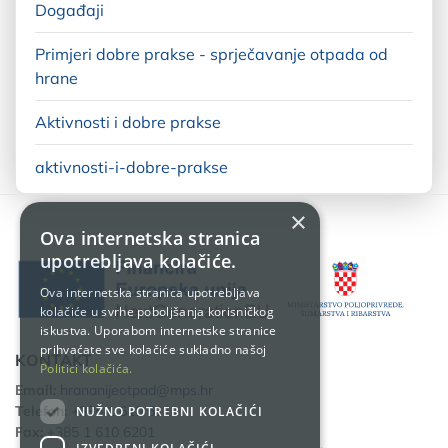
Događaji
Primjeri dobre prakse - sprječavanje otpada od
hrane
Aktivnosti i dobre prakse
aktivnosti-i-dobre-prakse
×
Ova internetska stranica
upotrebljava kolačiće.
Ova internetska stranica upotrebljava
kolačiće u svrhe poboljšanja korisničkog
iskustva. Uporabom internetske stranice
prihvaćate sve kolačiće sukladno našoj
KONTAKT
Politici kolačića.
Email:
hrananijeotpad@mps.hr
Telefon:
+385 1 610 6111
NUŽNO POTREBNI KOLAČIĆI
Fax:
+385 1 610 6201