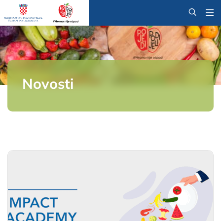
@
Novosti