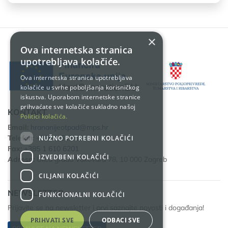
×
Ova internetska stranica
upotrebljava kolačiće.
Ova internetska stranica upotrebljava
kolačiće u svrhe poboljšanja korisničkog
iskustva. Uporabom internetske stranice
prihvaćate sve kolačiće sukladno našoj
KONTAKT
Politici kolačića.
Email:
hrananijeotpad@mps.hr
Telefon:
+385 1 610 6111
NUŽNO POTREBNI KOLAČIĆI
Fax:
+385 1 610 6201
IZVEDBENI KOLAČIĆI
Adresa:
Ulica grada Vukovara 78, 10 000 Zagreb
CILJANI KOLAČIĆI
NEWSLETTER
FUNKCIONALNI KOLAČIĆI
Prijavite se na newsletter i prvi saznajte novosti i događanja!
PRIHVATI SVE
ODBACI SVE