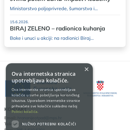
Ministarstvo poljoprivrede, šumarstva i…
15.6.2026.
BIRAJ ZELENO – radionica kuhanja
Bake i unuci u akciji: na radionici Biraj…
×
Ova internetska stranica
upotrebljava kolačiće.
Ova internetska stranica upotrebljava
kolačiće u svrhe poboljšanja korisničkog
iskustva. Uporabom internetske stranice
prihvaćate sve kolačiće sukladno našoj
KONTAKT
Politici kolačića.
Email:
hrananijeotpad@mps.hr
Telefon:
+385 1 610 6111
NUŽNO POTREBNI KOLAČIĆI
Fax:
+385 1 610 6201