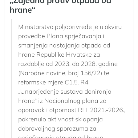
„Zajedno protiv otpada od
hrane“
Ministarstvo poljoprivrede je u okviru
provedbe Plana sprječavanja i
smanjenja nastajanja otpada od
hrane Republike Hrvatske za
razdoblje od 2023. do 2028. godine
(Narodne novine, broj 156/22) te
reformske mjere C1.5. R4
„Unaprjeđenje sustava doniranja
hrane“ iz Nacionalnog plana za
oporavak i otpornost RH 2021.-2026.,
pokrenulo aktivnost sklapanja
dobrovoljnog sporazuma za
sprječavanje otpada od hrane