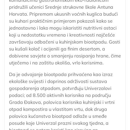
pridružili učenici Srednje strukovne škole Antuna
Horvata. Pripremom ukusnih voćnih kuglica budući
su kuhari praktičnim primjerom pokazali kako se
jednostavno i lako mogu iskoristiti nutritivni ostaci
koji u nedostatku vremena i kreativnosti najčešće
završavaju odbačeni u kuhinjskom biootpadu. Gosti
su kušali kolač i ocijenili ga finim desertom, a
dobivene savjete o smanjenju rasipanja hrane, čime
utječemo i na zaštitu okoliša, vrlo korisnima.
Da je odvajanje biootpada prihvaćeno kao izraz
ekološke svijesti i doprinos održivosti sustava
gospodarenja otpadom, potvrđuju Univerzalovi
podaci; od 8.500 aktivnih korisnika na području
Grada Đakova, polovica korisnika kuhinjski i vrtni
otpad kompostira u vlastitom vrtu, dok druga
polovica kućanstva biootpad odlaže u smeđe
posude koje Univerzal prazni svakog tjedna, a
biootpad se potom koristi kao sirovina za