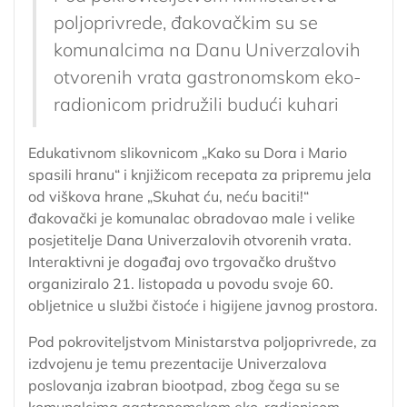
poljoprivrede, đakovačkim su se
komunalcima na Danu Univerzalovih
otvorenih vrata gastronomskom eko-
radionicom pridružili budući kuhari
Edukativnom slikovnicom „Kako su Dora i Mario
spasili hranu“ i knjižicom recepata za pripremu jela
od viškova hrane „Skuhat ću, neću baciti!“
đakovački je komunalac obradovao male i velike
posjetitelje Dana Univerzalovih otvorenih vrata.
Interaktivni je događaj ovo trgovačko društvo
organiziralo 21. listopada u povodu svoje 60.
obljetnice u službi čistoće i higijene javnog prostora.
Pod pokroviteljstvom Ministarstva poljoprivrede, za
izdvojenu je temu prezentacije Univerzalova
poslovanja izabran biootpad, zbog čega su se
komunalcima gastronomskom eko-radionicom