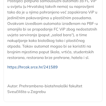
Postojeći potpuno samouslužni automati za FC ViP
u svijetu (u Hrvatskoj takvih nema) su napravljeni
tako da je u njima pohranjeno već zapakirano ViP u
jediničnim pakovanjima u plastičnim posudama.
Ovakvom izvedbom automata izrađenom na PBF-u
smanjilo bi se propadanje FC ViP zbog nedostatnih
uvjeta serviranja (poput „salad bara“), a time
nakupljanje kako biološkog tako i plastičnog
otpada. Takav automat mogao bi se koristiti na
brojnim mjestima poput škola, vrtića, studentskih
restorana, restorana brze prehrane, hotela i sl.
https://hrcak.srce.hr/241589
Autor: Prehrambeno-biotehnološki fakultet
Sveučilišta u Zagrebu