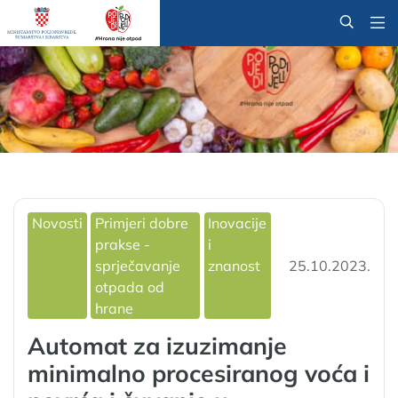
@
Novosti
Primjeri dobre
Inovacije
prakse -
i
sprječavanje
znanost
25.10.2023.
otpada od
hrane
Automat za izuzimanje
minimalno procesiranog voća i