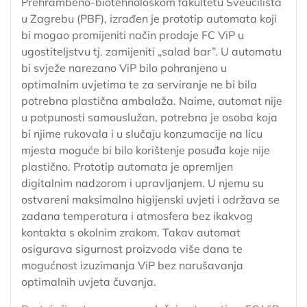
Prehrambeno-biotehnološkom fakultetu Sveučilišta
u Zagrebu (PBF), izrađen je prototip automata koji
bi mogao promijeniti način prodaje FC ViP u
ugostiteljstvu tj. zamijeniti „salad bar”. U automatu
bi svježe narezano ViP bilo pohranjeno u
optimalnim uvjetima te za serviranje ne bi bila
potrebna plastična ambalaža. Naime, automat nije
u potpunosti samouslužan, potrebna je osoba koja
bi njime rukovala i u slučaju konzumacije na licu
mjesta moguće bi bilo korištenje posuđa koje nije
plastično. Prototip automata je opremljen
digitalnim nadzorom i upravljanjem. U njemu su
ostvareni maksimalno higijenski uvjeti i održava se
zadana temperatura i atmosfera bez ikakvog
kontakta s okolnim zrakom. Takav automat
osigurava sigurnost proizvoda više dana te
mogućnost izuzimanja ViP bez narušavanja
optimalnih uvjeta čuvanja.