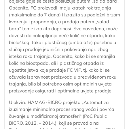
objekte gdje se često poslužuje putem „salad bara”.
Općenito, FC proizvodi imaju kratak rok trajanja
(maksimalno do 7 dana) i izrazito su podložni brzom
kvarenju i propadanju, a prodaja putem „salad
bara“ tome izrazito doprinosi. Sve navedeno, može
dovesti do nakupljanja veće količine otpada, kako
biološkog, tako i plastičnog (ambalaže) posebno u
slučaju prodaje jediničnih pakovanja npr. zbog
isteka roka trajanja. Općenito, kako bi se smanjila
količina biootpada, ali i plastičnog otpada iz
ugostiteljstva koje prodaje FC ViP, tj. kako bi se
očuvala ispravnost proizvoda u predviđenom roku
trajanja, bilo bi potrebno osim optimalnih uvjeta
proizvodnje osigurati i optimalne uvjete prodaje.
U okviru HAMAG-BICRO projekta „Automat za
izuzimanje minimalno procesiranog voća i povrća i
čuvanje u modificiranoj atmosferi“ (PoC Public
BICRO, 2012. – 2014.), koji se provodio na