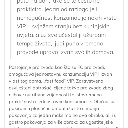
puta na dan, iako se to često ne
prakticira. Jedan od razloga je i
nemogućnost konzumacije nekih vrsta
ViP u svježem stanju bez kuhinjskih
uvjeta, a uz sve učestaliji užurbani
tempo života, ljudi puno vremena
provode upravo izvan svojih domova.
Postojanje proizvoda kao što su FC proizvodi,
omogućava jednostavnu konzumaciju ViP i izvan
vlastitog doma, „fast food“ ViP. Zdravstveno
osviješteni potrošači cijene takve proizvode zbog
njihove nutritivne vrijednosti te istovremeno
praktičnosti i jednostavne konzumacije. Obično su
pakirani u plastičnu ambalažu i to u manja
pakovanja za jedan maksimalno dva obroka, ali i u
gastro pakovanja za više obroka za ugostiteljske