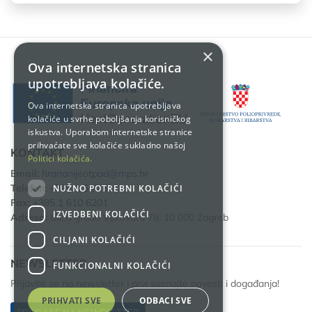
×
Ova internetska stranica
upotrebljava kolačiće.
Ova internetska stranica upotrebljava
kolačiće u svrhe poboljšanja korisničkog
iskustva. Uporabom internetske stranice
prihvaćate sve kolačiće sukladno našoj
KONTAKT
Politici kolačića.
Email:
hrananijeotpad@mps.hr
Telefon:
+385 1 610 6111
NUŽNO POTREBNI KOLAČIĆI
Fax:
+385 1 610 6201
IZVEDBENI KOLAČIĆI
Adresa:
Ulica grada Vukovara 78, 10 000 Zagreb
CILJANI KOLAČIĆI
NEWSLETTER
FUNKCIONALNI KOLAČIĆI
Prijavite se na newsletter i prvi saznajte novosti i događanja!
PRIHVATI SVE
ODBACI SVE