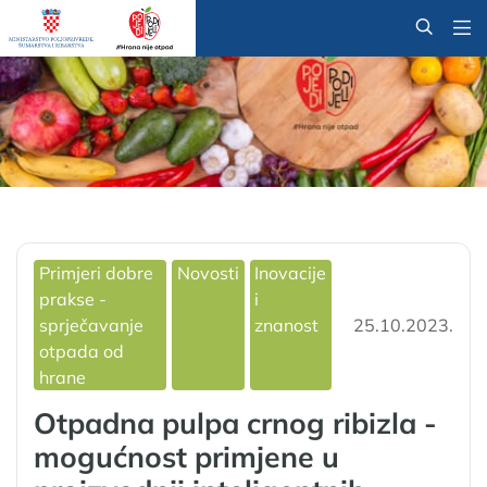
@
Primjeri dobre
Novosti
Inovacije
prakse -
i
sprječavanje
znanost
25.10.2023.
otpada od
hrane
Otpadna pulpa crnog ribizla -
mogućnost primjene u