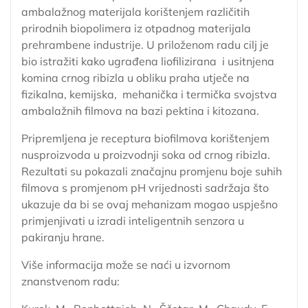
ambalažnog materijala korištenjem različitih
prirodnih biopolimera iz otpadnog materijala
prehrambene industrije. U priloženom radu cilj je
bio istražiti kako ugrađena liofilizirana i usitnjena
komina crnog ribizla u obliku praha utječe na
fizikalna, kemijska, mehanička i termička svojstva
ambalažnih filmova na bazi pektina i kitozana.
Pripremljena je receptura biofilmova korištenjem
nusproizvoda u proizvodnji soka od crnog ribizla.
Rezultati su pokazali značajnu promjenu boje suhih
filmova s promjenom pH vrijednosti sadržaja što
ukazuje da bi se ovaj mehanizam mogao uspješno
primjenjivati u izradi inteligentnih senzora u
pakiranju hrane.
Više informacija može se naći u izvornom
znanstvenom radu: