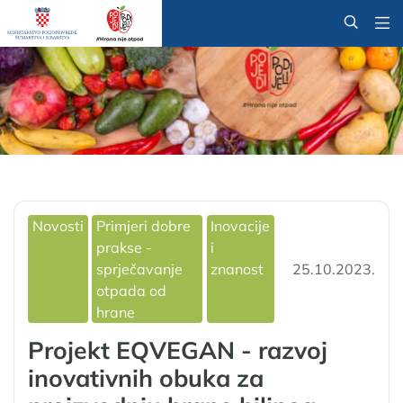
@
Novosti
Primjeri dobre
Inovacije
prakse -
i
sprječavanje
znanost
25.10.2023.
otpada od
hrane
Projekt EQVEGAN - razvoj
inovativnih obuka za