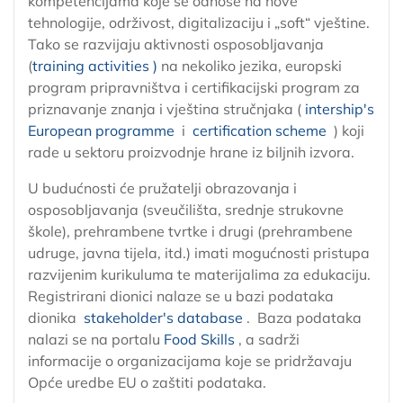
kompetencijama koje se odnose na nove
tehnologije, održivost, digitalizaciju i „soft“ vještine.
Tako se razvijaju aktivnosti osposobljavanja
(
training activities )
na nekoliko jezika, europski
program pripravništva i certifikacijski program za
priznavanje znanja i vještina stručnjaka (
intership's
European programme
i
certification scheme
) koji
rade u sektoru proizvodnje hrane iz biljnih izvora.
U budućnosti će pružatelji obrazovanja i
osposobljavanja (sveučilišta, srednje strukovne
škole), prehrambene tvrtke i drugi (prehrambene
udruge, javna tijela, itd.) imati mogućnosti pristupa
razvijenim kurikuluma te materijalima za edukaciju.
Registrirani dionici nalaze se u bazi podataka
dionika
stakeholder's database
. Baza podataka
nalazi se na portalu
Food Skills
, a sadrži
informacije o organizacijama koje se pridržavaju
Opće uredbe EU o zaštiti podataka.