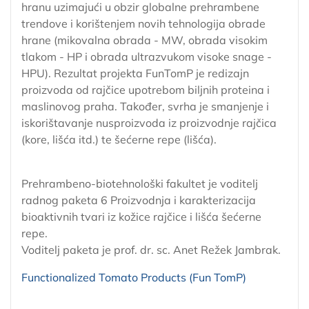
hranu uzimajući u obzir globalne prehrambene
trendove i korištenjem novih tehnologija obrade
hrane (mikovalna obrada - MW, obrada visokim
tlakom - HP i obrada ultrazvukom visoke snage -
HPU). Rezultat projekta FunTomP je redizajn
proizvoda od rajčice upotrebom biljnih proteina i
maslinovog praha. Također, svrha je smanjenje i
iskorištavanje nusproizvoda iz proizvodnje rajčica
(kore, lišća itd.) te šećerne repe (lišća).
Prehrambeno-biotehnološki fakultet je voditelj
radnog paketa 6 Proizvodnja i karakterizacija
bioaktivnih tvari iz kožice rajčice i lišća šećerne
repe.
Voditelj paketa je prof. dr. sc. Anet Režek Jambrak.
Functionalized Tomato Products (Fun TomP)