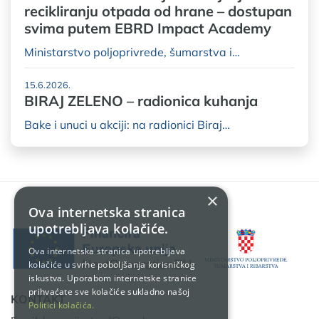
recikliranju otpada od hrane – dostupan
svima putem EBRD Impact Academy
Ministarstvo poljoprivrede, šumarstva i…
15.6.2026.
BIRAJ ZELENO – radionica kuhanja
Bake i unuci u akciji: na radionici Biraj…
×
Ova internetska stranica
upotrebljava kolačiće.
Ova internetska stranica upotrebljava
kolačiće u svrhe poboljšanja korisničkog
iskustva. Uporabom internetske stranice
prihvaćate sve kolačiće sukladno našoj
KONTAKT
Politici kolačića.