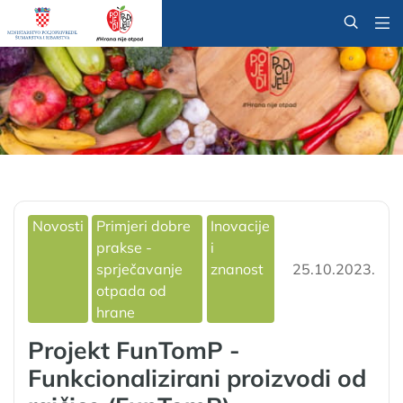
@
Novosti
Primjeri dobre
Inovacije
prakse -
i
sprječavanje
znanost
25.10.2023.
otpada od
hrane
Projekt FunTomP -
Funkcionalizirani proizvodi od