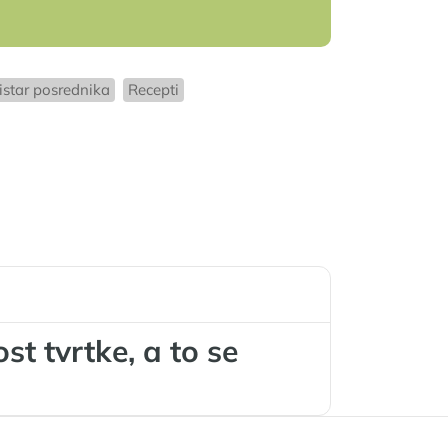
istar posrednika
Recepti
t tvrtke, a to se