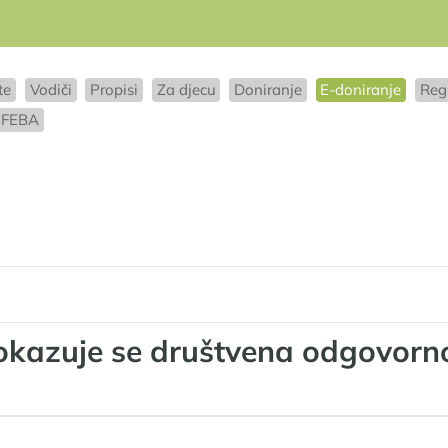
te
Vodiči
Propisi
Za djecu
Doniranje
E-doniranje
Reg
FEBA
kazuje se društvena odgovornos