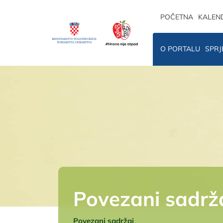
POČETNA
KALEN
O PORTALU
SPRJ
Povezani sadrž
Povezani sadržaj