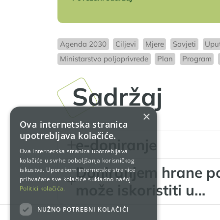
Agenda 2030
Ciljevi
Mjere
Savjeti
Upu
Ministarstvo poljoprivrede
Plan
Program
Sadržaj
×
Ova internetska stranica
upotrebljava kolačiće.
e-doniranje
Ova internetska stranica upotrebljava
kolačiće u svrhe poboljšanja korisničkog
Doniranjem hrane po
iskustva. Uporabom internetske stranice
prihvaćate sve kolačiće sukladno našoj
može iskoristiti u…
Politici kolačića.
NUŽNO POTREBNI KOLAČIĆI