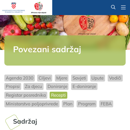
@
Povezani sadržaj
Agenda 2030
Ciljevi
Mjere
Savjeti
Upute
Vodiči
Propisi
Za djecu
Doniranje
E-doniranje
Registar posrednika
Recepti
Ministarstvo poljoprivrede
Plan
Program
FEBA
Sadržaj