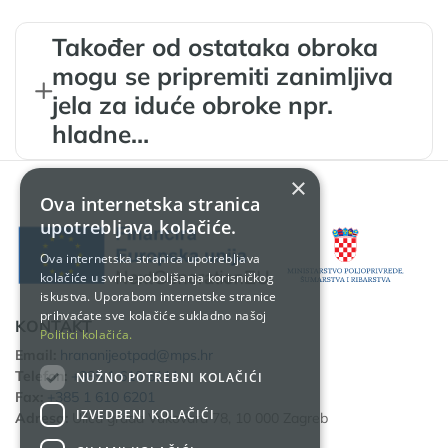
Također od ostataka obroka
mogu se pripremiti zanimljiva
jela za iduće obroke npr.
hladne…
×
Ova internetska stranica
upotrebljava kolačiće.
Ova internetska stranica upotrebljava
kolačiće u svrhe poboljšanja korisničkog
iskustva. Uporabom internetske stranice
prihvaćate sve kolačiće sukladno našoj
KONTAKT
Politici kolačića.
Email:
hrananijeotpad@mps.hr
Telefon:
+385 1 610 6111
NUŽNO POTREBNI KOLAČIĆI
Fax:
+385 1 610 6201
IZVEDBENI KOLAČIĆI
Adresa:
Ulica grada Vukovara 78, 10 000 Zagreb