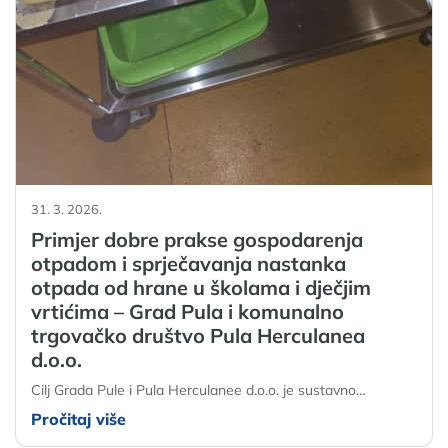
31. 3. 2026.
Primjer dobre prakse gospodarenja
otpadom i sprječavanja nastanka
otpada od hrane u školama i dječjim
vrtićima – Grad Pula i komunalno
trgovačko društvo Pula Herculanea
d.o.o.
Cilj Grada Pule i Pula Herculanee d.o.o. je sustavno…
Pročitaj više