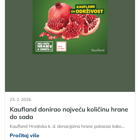
23. 2. 2026.
Kaufland donirao najveću količinu hrane
do sada
Kaufland Hrvatska k. d. donacijama hrane pokazao kako…
Pročitaj više