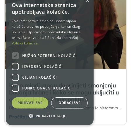
×
Ova internetska stranica
upotrebljava kolačiće.
Ova internetska stranica upotrebljava
kolačiće u svrhe poboljšanja korisničkog
iskustva. Uporabom internetske stranice
prihvaćate sve kolačiće sukladno našoj
Politici kolačića.
NUŽNO POTREBNI KOLAČIĆI
IZVEDBENI KOLAČIĆI
11. 2. 2026.
CILJANI KOLAČIĆI
Kako mladi mogu doprinijeti smanjenju
FUNKCIONALNI KOLAČIĆI
bacanja hrane i kako se mogu uključiti u
donošenje i kreiranje politika
PRIHVATI SVE
ODBACI SVE
Dana 30. siječnja 2026. godine u prostorijama Ministarstva…
PRIKAŽI DETALJE
Pročitaj više